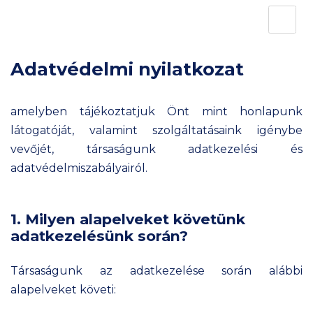
HOME
SERVICES
Adatvédelmi nyilatkozat
ABOUT US
SRS CASH REGISTER
amelyben tájékoztatjuk Önt mint honlapunk
ELECTRONIC SHELF
látogatóját, valamint szolgáltatásaink igénybe
LABEL
vevőjét, társaságunk adatkezelési és
EDI SERVICE
adatvédelmiszabályairól.
SERVICE AND
SUPPORT
1. Milyen alapelveket követünk
CONTACT
adatkezelésünk során?
Társaságunk az adatkezelése során alábbi
alapelveket követi: