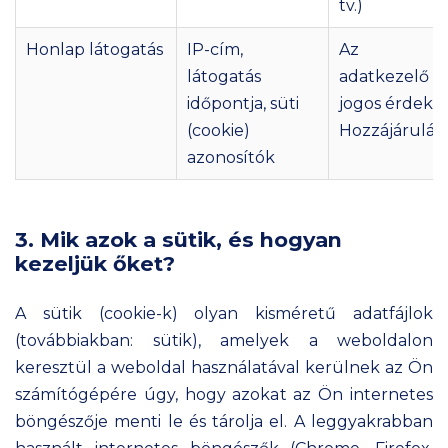
tv.)
Honlap látogatás
IP-cím,
Az
látogatás
adatkezelő
időpontja, süti
jogos érdeke 
(cookie)
Hozzájárulás
azonosítók
3. Mik azok a sütik, és hogyan
kezeljük őket?
A sütik (cookie-k) olyan kisméretű adatfájlok
(továbbiakban: sütik), amelyek a weboldalon
keresztül a weboldal használatával kerülnek az Ön
számítógépére úgy, hogy azokat az Ön internetes
böngészője menti le és tárolja el. A leggyakrabban