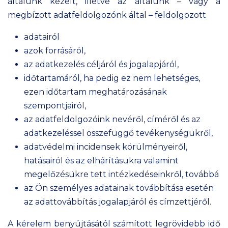
általunk kezelt, illetve az általunk – vagy a
megbízott adatfeldolgozónk által – feldolgozott
adatairól
azok forrásáról,
az adatkezelés céljáról és jogalapjáról,
időtartamáról, ha pedig ez nem lehetséges,
ezen időtartam meghatározásának
szempontjairól,
az adatfeldolgozóink nevéről, címéről és az
adatkezeléssel összefüggő tevékenységükről,
adatvédelmi incidensek körülményeiről,
hatásairól és az elhárításukra valamint
megelőzésükre tett intézkedéseinkről, továbbá
az Ön személyes adatainak továbbítása esetén
az adattovábbítás jogalapjáról és címzettjéről.
A kérelem benyújtásától számított legrövidebb idő