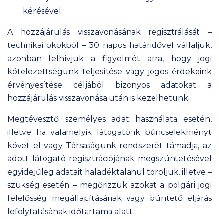
kérésével.
A hozzájárulás visszavonásának regisztrálását –
technikai okokból – 30 napos határidővel vállaljuk,
azonban felhívjuk a figyelmét arra, hogy jogi
kötelezettségünk teljesítése vagy jogos érdekeink
érvényesítése céljából bizonyos adatokat a
hozzájárulás visszavonása után is kezelhetünk.
Megtévesztő személyes adat használata esetén,
illetve ha valamelyik látogatónk bűncselekményt
követ el vagy Társaságunk rendszerét támadja, az
adott látogató regisztrációjának megszüntetésével
egyidejűleg adatait haladéktalanul töröljük, illetve –
szükség esetén – megőrizzük azokat a polgári jogi
felelősség megállapításának vagy büntető eljárás
lefolytatásának időtartama alatt.