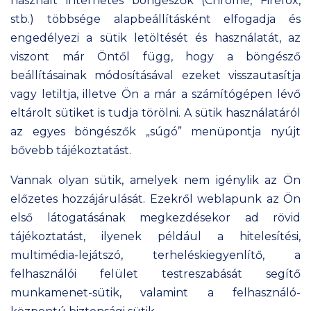
használt internetes böngészők (Chrome, Firefox,
stb.) többsége alapbeállításként elfogadja és
engedélyezi a sütik letöltését és használatát, az
viszont már Öntől függ, hogy a böngésző
beállításainak módosításával ezeket visszautasítja
vagy letiltja, illetve Ön a már a számítógépen lévő
eltárolt sütiket is tudja törölni. A sütik használatáról
az egyes böngészők „súgó” menüpontja nyújt
bővebb tájékoztatást.
Vannak olyan sütik, amelyek nem igénylik az Ön
előzetes hozzájárulását. Ezekről weblapunk az Ön
első látogatásának megkezdésekor ad rövid
tájékoztatást, ilyenek például a hitelesítési,
multimédia-lejátszó, terheléskiegyenlítő, a
felhasználói felület testreszabását segítő
munkamenet-sütik, valamint a felhasználó-