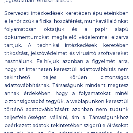
jogosulatlan felhasználástól.
Szervezeti intézkedések keretében épületeinkben
ellenőrizzük a fizikai hozzáférést, munkavállalóinkat
folyamatosan oktatjuk és a papír alapú
dokumentumokat megfelelő védelemmel elzárva
tartjuk. A technikai intézkedések keretében
titkosítást, jelszóvédelmet és vírusirtó szoftvereket
használunk. Felhívjuk azonban a figyelmét arra,
hogy az interneten keresztüli adattovábbítás nem
tekinthető teljes körűen biztonságos
adattovábbításnak. Társaságunk mindent megtesz
annak érdekében, hogy a folyamatokat minél
biztonságosabbá tegyük, a weblapunkon keresztül
történő adattovábbításért azonban nem tudunk
teljesfelelősséget vállalni, ám a Társaságunkhoz
beérkezett adatok tekintetében szigorú előírásokat