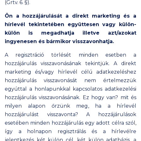
(Grtv. 6. §).
Ön a hozzájárulását a direkt marketing és a
hírlevél tekintetében együttesen vagy külön-
külön is megadhatja illetve azt/azokat
ingyenesen és bármikor visszavonhatja.
A regisztráció törlését minden esetben a
hozzájárulás visszavonásának tekintjük. A direkt
marketing és/vagy hírlevél célú adatkezeléshez
hozzájárulás visszavonását nem értelmezzük
egyúttal a honlapunkkal kapcsolatos adatkezelési
hozzájárulás visszavonásának. Ez hogy van? mit és
milyen alapon őrzünk meg, ha a hírlevél
hozzájárulást visszavonta? A hozzájárulások
esetében minden hozzájárulás egy adott célra szól,
így a holnapon regisztrálás és a hírlevélre
jelentkezés két külön cél, két külön adatbázis, a