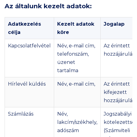
Az általunk kezelt adatok:
Adatkezelés
Kezelt adatok
Jogalap
célja
köre
Kapcsolatfelvétel
Név, e-mail cím,
Az érintett
telefonszám,
hozzájárulás
üzenet
tartalma
Hírlevél küldés
Név, e-mail cím,
Az érintett
kifejezett
hozzájárulás
Számlázás
Név,
Jogszabályi
lakcím/székhely,
kötelezettsé
adószám
(Számviteli