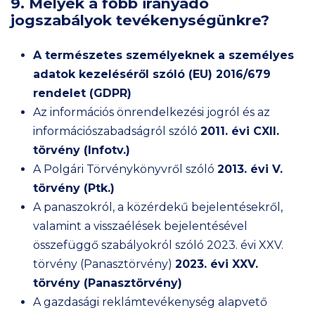
9. Melyek a főbb irányadó
jogszabályok tevékenységünkre?
A természetes személyeknek a személyes
adatok kezeléséről szóló (EU) 2016/679
rendelet (GDPR)
Az információs önrendelkezési jogról és az
információszabadságról szóló
2011. évi CXII.
törvény (Infotv.)
A Polgári Törvénykönyvről szóló
2013. évi V.
törvény (Ptk.)
A panaszokról, a közérdekű bejelentésekről,
valamint a visszaélések bejelentésével
összefüggő szabályokról szóló 2023. évi XXV.
törvény (Panasztörvény)
2023. évi XXV.
törvény (Panasztörvény)
A gazdasági reklámtevékenység alapvető