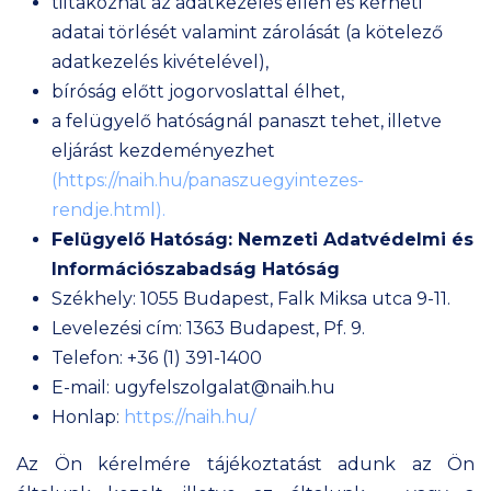
tiltakozhat az adatkezelés ellen és kérheti
adatai törlését valamint zárolását (a kötelező
adatkezelés kivételével),
bíróság előtt jogorvoslattal élhet,
a felügyelő hatóságnál panaszt tehet, illetve
eljárást kezdeményezhet
(https://naih.hu/panaszuegyintezes-
rendje.html).
Felügyelő Hatóság: Nemzeti Adatvédelmi és
Információszabadság Hatóság
Székhely: 1055 Budapest, Falk Miksa utca 9-11.
Levelezési cím: 1363 Budapest, Pf. 9.
Telefon: +36 (1) 391-1400
E-mail: ugyfelszolgalat@naih.hu
Honlap:
https://naih.hu/
Az Ön kérelmére tájékoztatást adunk az Ön